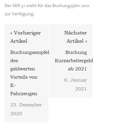
51
Der SKR 51 steht für das Buchungsjahr 2021
für
das
zur Verfügung.
Buchungsjahr
2021
« Vorheriger
Nächster
Artikel
Artikel »
Buchungsempfehlung
Buchung
des
Kurzarbeitergeld
geldwerten
ab 2021
Vorteils von
6. Januar
E-
2021
Fahrzeugen
23. Dezember
2020