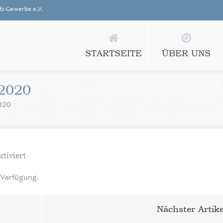
fz-Gewerbe e.V.
STARTSEITE
ÜBER UNS
2020
020
für
tiviert
SKR
51
r Verfügung.
Buchungsjahr
2020
Nächster Artike